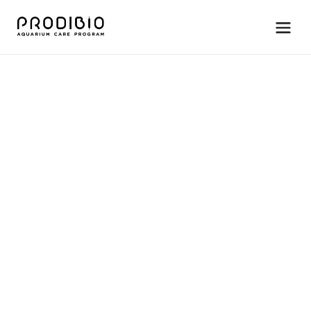
Reef Booster należy dodawać do akwarium co 15 dni, zgodnie 
z zalecanym dawkowaniem. 