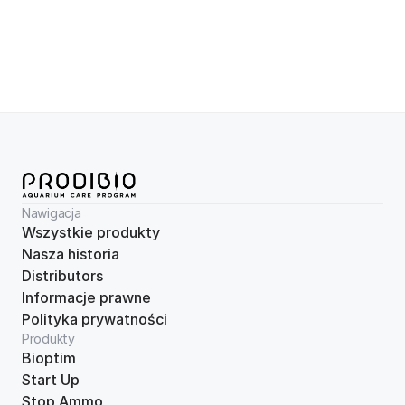
Po przygotowaniu pokarmu należy dodać kilka kropli — lub 
nawet całą ampułkę, w zależności od ilości pokarmu — i 
pozostawić do nasiąknięcia przed karmieniem. Dodany do 
pokarmu dla ryb Reef Booster może poprawić smakowitość 
pokarmu, szczególnie w przypadku nowo wprowadzonych 
ryb, osłabionych osobników lub wybrednych gatunków. 
Nawigacja
Wszystkie produkty
Nasza historia
Distributors
Informacje prawne
Polityka prywatności
Produkty
Bioptim
Start Up
Stop Ammo