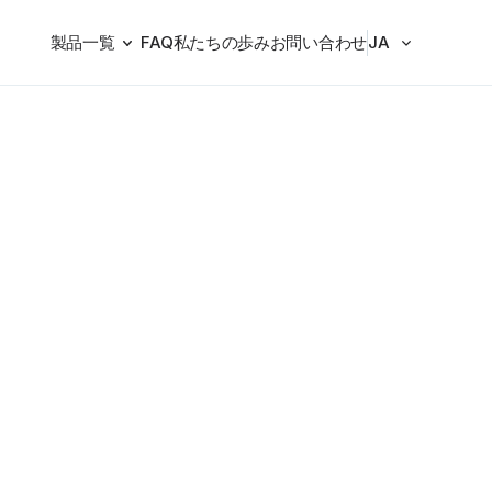
Select Language
製品一覧
FAQ
私たちの歩み
お問い合わせ
JA
の製品で、特定の植物由来成分の特性を利用してアンモニア
導く製品です。 